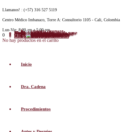
Llamanos! :
(+57) 316 527 5119
Centro Médico Imbanaco, Torre A:
Consultorio 1105 - Cali, Colombia
Lun-Vie:
8:00 am a 5:00 pm
Perfil
Instalaciones
Medios
Blog
Cuidados Generales
Mujeres
Abdominoplastia
Cirugía de Senos
Lipoescultura
Labioplastia
Rejuvenecimiento facial
+ Procedimientos
Hombres
Ginecomastia
Marcacion abdominal
Cervicoplastia
Abdominoplastia
Lipoescultura
Recontructivos
+ Procedimientos
0
Reconstrucción de mama
Miembros inferiores
Cabeza y cuello
Lesiones nerviosas
No Quirúrgicos
+ Procedimientos
Hidratación facial
Fillers
Botox
+ Procedimientos
No hay productos en el carrito
Inicio
Dra. Cadena
Procedimientos
Antes y Despúes